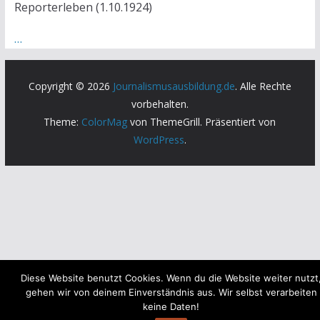
Reporterleben (1.10.1924)
…
Copyright © 2026
Journalismusausbildung.de
. Alle Rechte
vorbehalten.
Theme:
ColorMag
von ThemeGrill. Präsentiert von
WordPress
.
Diese Website benutzt Cookies. Wenn du die Website weiter nutzt
gehen wir von deinem Einverständnis aus. Wir selbst verarbeiten
keine Daten!