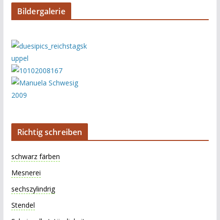
Bildergalerie
Richtig schreiben
schwarz färben
Mesnerei
sechszylindrig
Stendel