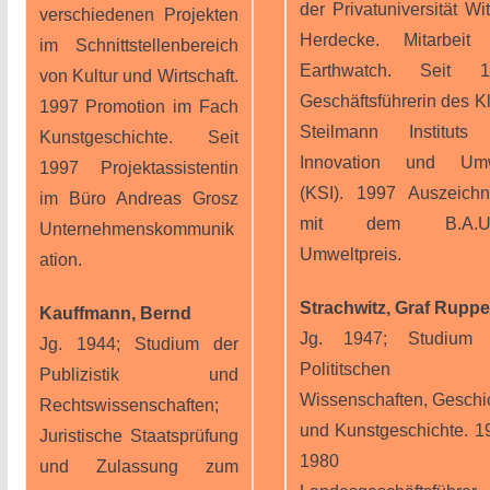
der Privatuniversität Wit
verschiedenen Projekten
Herdecke. Mitarbeit
im Schnittstellenbereich
Earthwatch. Seit 1
von Kultur und Wirtschaft.
Geschäftsführerin des K
1997 Promotion im Fach
Steilmann Instituts
Kunstgeschichte. Seit
Innovation und Umw
1997 Projektassistentin
(KSI). 1997 Auszeich
im Büro Andreas Grosz
mit dem B.A.U.
Unternehmenskommunik
Umweltpreis.
ation.
Strachwitz, Graf Ruppe
Kauffmann, Bernd
Jg. 1947; Studium 
Jg. 1944; Studium der
Polititschen
Publizistik und
Wissenschaften, Geschi
Rechtswissenschaften;
und Kunstgeschichte. 1
Juristische Staatsprüfung
1980
und Zulassung zum