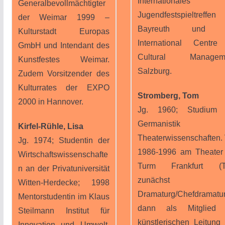
Internationales
Generalbevollmächtigter
Jugendfestspieltreffen
der Weimar 1999 –
Bayreuth und 
Kulturstadt Europas
International Centre
GmbH und Intendant des
Cultural Manageme
Kunstfestes Weimar.
Salzburg.
Zudem Vorsitzender des
Kulturrates der EXPO
Stromberg, Tom
2000 in Hannover.
Jg. 1960; Studium 
Germanistik u
Kirfel-Rühle, Lisa
Theaterwissenschaften.
Jg. 1974; Studentin der
1986-1996 am Theate
Wirtschaftswissenschafte
Turm Frankfurt (T
n an der Privatuniversität
zunächst a
Witten-Herdecke; 1998
Dramaturg/Chefdramatur
Mentorstudentin im Klaus
dann als Mitglied 
Steilmann Institut für
künstlerischen Leitung
Innovation und Umwelt,