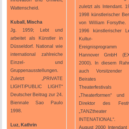
zuletzt als Intendant. 1
Wattenscheid.
1998 künstlerischer Ber
Kuball, Mischa
von William Forsythe. 
Jg. 1959; Lebt und
1996 künstlerischer Le
arbeitet als Künstler in
Kultur- u
Düsseldorf. National wie
Ereignisprogramm
international zahlreiche
Hannover GmbH (E
Einzel- und
2000). In diesem Ra
Gruppenausstellungen.
auch Vorsitzender 
Zuletzt „PRIVATE
Beirates d
LIGHT/PUBLIC LIGHT“
Theaterfestivals
Deutscher Beitrag zur 24.
„Theaterformen“ und
Biennale Sao Paulo
Direktor des Festiv
1998.
„TANZtheater
INTENATIONAL“.
Luz, Kathrin
August 2000 Intendant