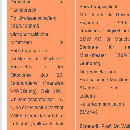
Promotion im
Forschungsinstitut 
Fachbereich
Musiktheater der Univers
Politikwissenschaften;
Bayreuth. 1990-1
1985-1988/89
beratende Tätigkeit bei
wissenschaftlicher
BMW AG für Münche
Mitarbeiter im
Biennale für ne
Forschungsprojekt
Musiktheater. 1992-
„Antike in der Moderne:
Gründung u
Aristoteles in der
Generalsekretärin 
Ökonomie des 19.
Europäischen Musikthea
Jahrhunderts“ (finanziert
Akademie. Seit 1
VW-Stiftung). Seit 1991
Leiterin
Universitätsprofessor (C
KulturKommunikation
4) an der Privatuniversität
BMW AG.
Witten-Herdecke auf dem
Lehrstuhl „Volkswirtschaft
Zimmerli, Prof. Dr. Wal