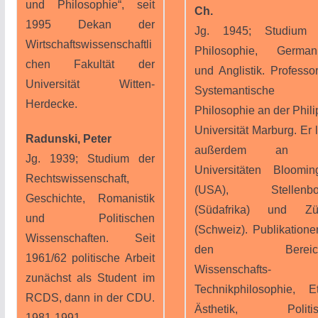
und Philosophie“, seit
Ch.
1995 Dekan der
Jg. 1945; Studium 
Wirtschaftswissenschaftli
Philosophie, Germani
chen Fakultät der
und Anglistik. Professor
Universität Witten-
Systemantische
Herdecke.
Philosophie an der Phili
Universität Marburg. Er l
Radunski, Peter
außerdem an d
Jg. 1939; Studium der
Universitäten Bloomin
Rechtswissenschaft,
(USA), Stellenbo
Geschichte, Romanistik
(Südafrika) und Zür
und Politischen
(Schweiz). Publikatione
Wissenschaften. Seit
den Bereich
1961/62 politische Arbeit
Wissenschafts- 
zunächst als Student im
Technikphilosophie, Et
RCDS, dann in der CDU.
Ästhetik, Politis
1981-1991