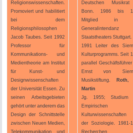
Religionswissenschaften.
Deutschen Musikrat
Promoviert und habilitiert
Bonn. 1986 bis 1
bei dem
Mitglied in d
Religionsphilosophen
Generalintendanz 
Jacob Taubes. Seit 1992
Staatstheaters Stuttgart. 
Professor für
1991 Leiter des Sie
Kommunikations- und
Kulturprogramms. Seit 
Medientheorie am Institut
parallel Geschäftsführer
für Kunst- und
Ernst von Siem
Designwissenschaften
Musikstiftung.
Roth, 
der Universität Essen. Zu
Martin
seinen Arbeitsgebieten
Jg. 1955; Studium 
gehört unter anderem das
Empirischen
Design der Schnittstelle
Kulturwissenschaften
zwischen Neuen Medien,
der Soziologie. 1981-
Telekommunikation und
Recherchen u