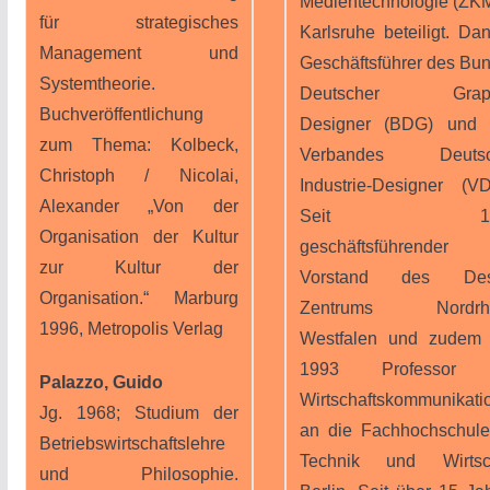
Medientechnologie (ZKM
für strategisches
Karlsruhe beteiligt. Da
Management und
Geschäftsführer des Bu
Systemtheorie.
Deutscher Graph
Buchveröffentlichung
Designer (BDG) und 
zum Thema: Kolbeck,
Verbandes Deutsc
Christoph / Nicolai,
Industrie-Designer (VD
Alexander „Von der
Seit 19
Organisation der Kultur
geschäftsführender
zur Kultur der
Vorstand des Des
Organisation.“ Marburg
Zentrums Nordrhe
1996, Metropolis Verlag
Westfalen und zudem 
1993 Professor 
Palazzo, Guido
Wirtschaftskommunikati
Jg. 1968; Studium der
an die Fachhochschule
Betriebswirtschaftslehre
Technik und Wirtsch
und Philosophie.