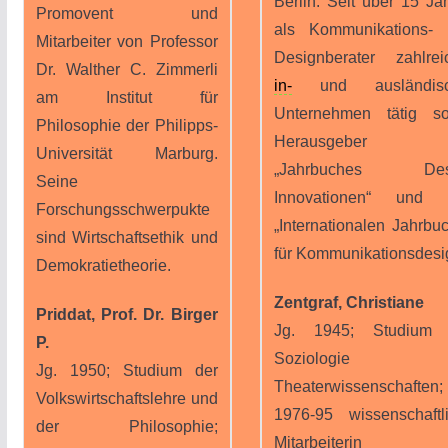
Berlin. Seit über 15 Ja
Promovent und
als Kommunikations-
Mitarbeiter von Professor
Designberater zahlrei
Dr. Walther C. Zimmerli
in-
und ausländisc
am Institut für
Unternehmen tätig s
Philosophie der Philipps-
Herausgeber d
Universität Marburg.
„Jahrbuches Des
Seine
Innovationen“ und 
Forschungsschwerpukte
„Internationalen Jahrbu
sind Wirtschaftsethik und
für Kommunikationsdesi
Demokratietheorie.
Zentgraf, Christiane
Priddat, Prof. Dr. Birger
Jg. 1945; Studium 
P.
Soziologie u
Jg. 1950; Studium der
Theaterwissenschaften;
Volkswirtschaftslehre und
1976-95 wissenschaftl
der Philosophie;
Mitarbeiterin