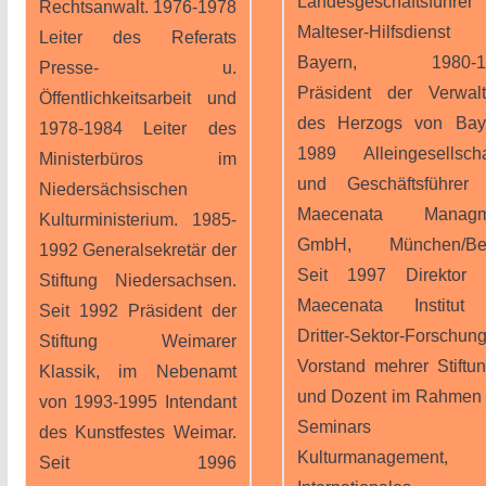
Landesgeschäftsführer
Rechtsanwalt. 1976-1978
Malteser-Hilfsdiens
Leiter des Referats
Bayern, 1980-1
Presse- u.
Präsident der Verwal
Öffentlichkeitsarbeit und
des Herzogs von Bay
1978-1984 Leiter des
1989 Alleingesellscha
Ministerbüros im
und Geschäftsführer
Niedersächsischen
Maecenata Managm
Kulturministerium. 1985-
GmbH, München/Berl
1992 Generalsekretär der
Seit 1997 Direktor 
Stiftung Niedersachsen.
Maecenata Institut 
Seit 1992 Präsident der
Dritter-Sektor-Forschung
Stiftung Weimarer
Vorstand mehrer Stiftu
Klassik, im Nebenamt
und Dozent im Rahmen
von 1993-1995 Intendant
Seminars f
des Kunstfestes Weimar.
Kulturmanagement,
Seit 1996