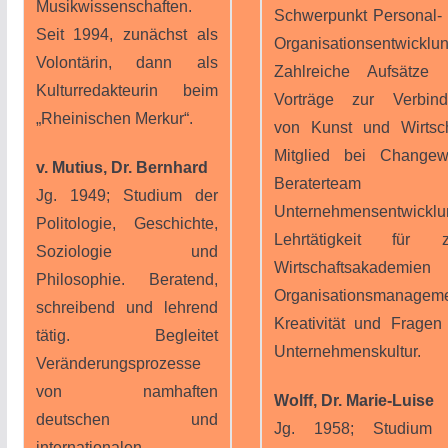
Musikwissenschaften.
Schwerpunkt Personal-
Seit 1994, zunächst als
Organisationsentwicklun
Volontärin, dann als
Zahlreiche Aufsätze
Kulturredakteurin beim
Vorträge zur Verbin
„Rheinischen Merkur“.
von Kunst und Wirtsch
Mitglied bei Changew
v. Mutius, Dr. Bernhard
Beraterteam f
Jg. 1949; Studium der
Unternehmensentwicklu
Politologie, Geschichte,
Lehrtätigkeit für z
Soziologie und
Wirtschaftsakademie
Philosophie. Beratend,
Organisationsmanageme
schreibend und lehrend
Kreativität und Fragen
tätig. Begleitet
Unternehmenskultur.
Veränderungsprozesse
von namhaften
Wolff, Dr. Marie-Luise
deutschen und
Jg. 1958; Studium 
internationalen