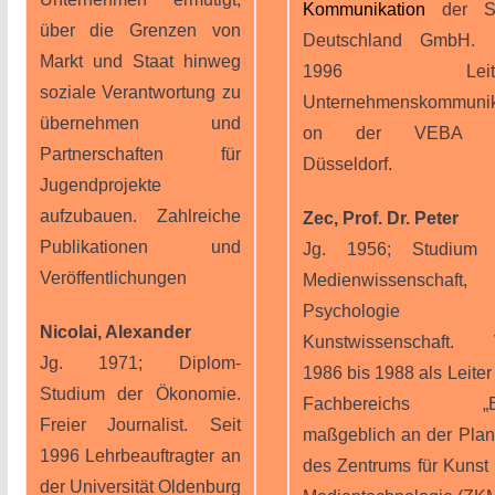
Kommunikation
der S
über die Grenzen von
Deutschland GmbH. S
Markt und Staat hinweg
1996 Leiter
soziale Verantwortung zu
Unternehmenskommunik
übernehmen und
on der VEBA A
Partnerschaften für
Düsseldorf.
Jugendprojekte
aufzubauen. Zahlreiche
Zec, Prof. Dr. Peter
Publikationen und
Jg. 1956; Studium 
Veröffentlichungen
Medienwissenschaft,
Psychologie u
Nicolai, Alexander
Kunstwissenschaft. 
Jg. 1971; Diplom-
1986 bis 1988 als Leiter
Studium der Ökonomie.
Fachbereichs „Bi
Freier Journalist. Seit
maßgeblich an der Pla
1996 Lehrbeauftragter an
des Zentrums für Kunst
der Universität Oldenburg