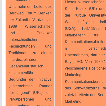
Literaturwissenschafte
Unternehmen. Leiter des
Köln, Essex (UK) un
Bergweg Forum Denken
der Purdue Universit
der Zukunft e.V., das seit
West Lafayette, Ind
1989 Wissenschaftler
(USA). 1987-1989 fr
und Praktiker
Mitarbeiterin für 
unterschiedlicher
Kommunikationsabteilu
Fachrichtungen und
n verschieden
Traditionen zu einem
Unternehmen, darunter
interdisziplinären
Bayer AG. Von 1989-
Gedankenaustausch
verschiedene Positione
zusammenführt.
Marketing- u
Begründer der Initiative
Kommunikationsbereich
„Unternehmen: Partner
des Sony-Konzerns, d
der Jugend“ (UPJ), die
zuletzt Leiterin des Bere
Privatpersonen und
Marketing u
Unternehmen ermutigt,