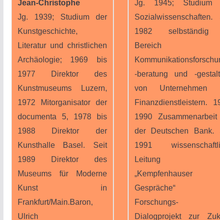
Jean-Christophe
Jg. 1945; Studium 
Jg. 1939; Studium der
Sozialwissenschaften. 
Kunstgeschichte,
1982 selbständig
Literatur und christlichen
Bereich
Archäologie; 1969 bis
Kommunikationsforschu
1977 Direktor des
-beratung und -gestal
Kunstmuseums Luzern,
von Unternehmen 
1972 Mitorganisator der
Finanzdienstleistern. 1
documenta 5, 1978 bis
1990 Zusammenarbeit
1988 Direktor der
der Deutschen Bank. 
Kunsthalle Basel. Seit
1991 wissenschaftli
1989 Direktor des
Leitung d
Museums für Moderne
„Kempfenhauser
Kunst in
Gespräche“ e
Frankfurt/Main.Baron,
Forschungs- u
Ulrich
Dialogprojekt zur Zuk