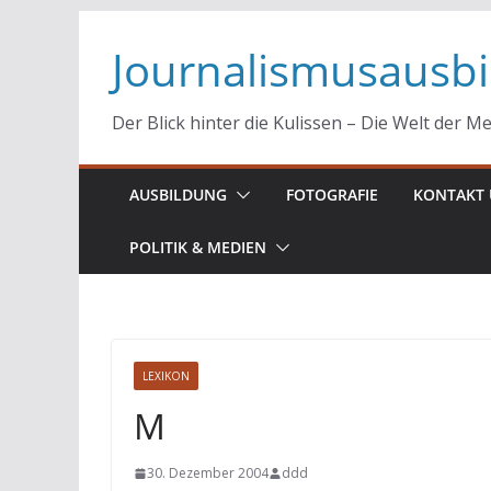
Zum
Journalismusausb
Inhalt
springen
Der Blick hinter die Kulissen – Die Welt der M
AUSBILDUNG
FOTOGRAFIE
KONTAKT 
POLITIK & MEDIEN
LEXIKON
M
30. Dezember 2004
ddd