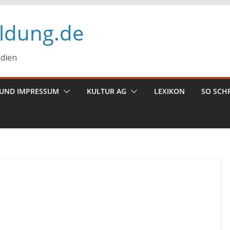
ildung.de
edien
UND IMPRESSUM
KULTUR AG
LEXIKON
SO SCH