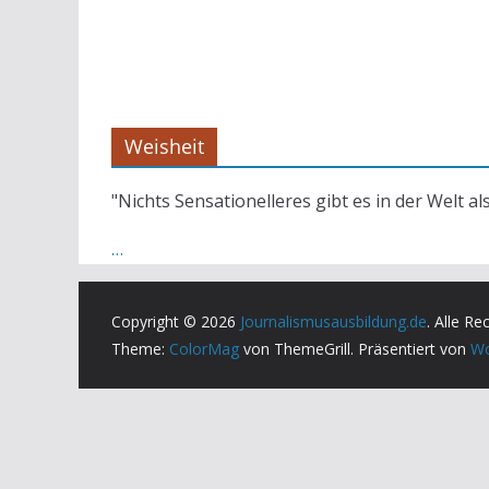
Weisheit
"Nichts Sensationelleres gibt es in der Welt al
…
Copyright © 2026
Journalismusausbildung.de
. Alle Re
Theme:
ColorMag
von ThemeGrill. Präsentiert von
Wo