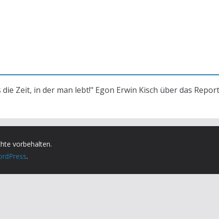
s die Zeit, in der man lebt!" Egon Erwin Kisch über das Repor
chte vorbehalten.
rdPress
.