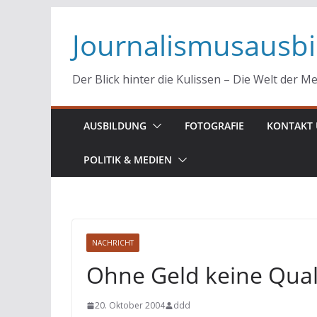
Zum
Journalismusausb
Inhalt
springen
Der Blick hinter die Kulissen – Die Welt der M
AUSBILDUNG
FOTOGRAFIE
KONTAKT 
POLITIK & MEDIEN
NACHRICHT
Ohne Geld keine Qual
20. Oktober 2004
ddd