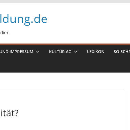
ildung.de
edien
UND IMPRESSUM
KULTUR AG
LEXIKON
SO SCH
ität?