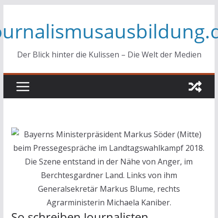
Zum
ournalismusausbildung.
Inhalt
springen
Der Blick hinter die Kulissen – Die Welt der Medien
So schreiben Journalisten