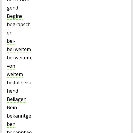
gend
Begine
begrapsch
en
bei-
bei weitem
bei weitem;
von
weitem
beifallheisc
hend
Beilagen
Bein
bekanntge
ben
bekanntwe