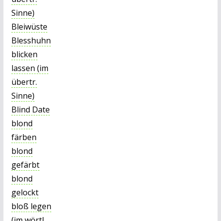
Sinne)
Bleiwüste
Blesshuhn
blicken
lassen (im
übertr.
Sinne)
Blind Date
blond
färben
blond
gefärbt
blond
gelockt
bloß legen
(im wörtl.