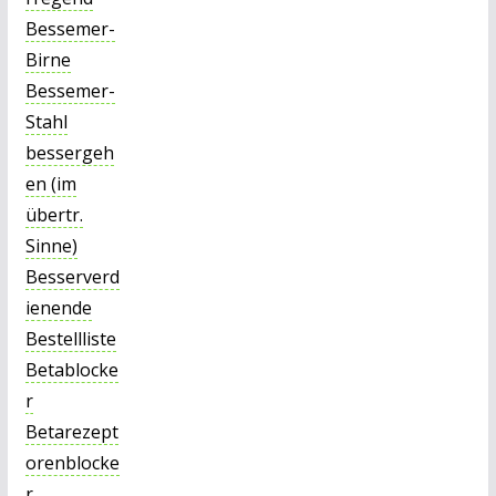
Bessemer-
Birne
Bessemer-
Stahl
bessergeh
en (im
übertr.
Sinne)
Besserverd
ienende
Bestellliste
Betablocke
r
Betarezept
orenblocke
r