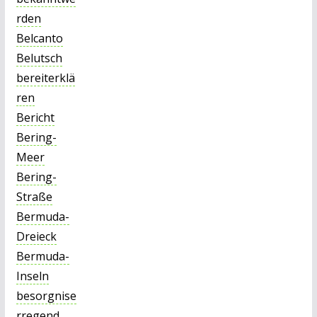
rden
Belcanto
Belutsch
bereiterklä
ren
Bericht
Bering-
Meer
Bering-
Straße
Bermuda-
Dreieck
Bermuda-
Inseln
besorgnise
rregend