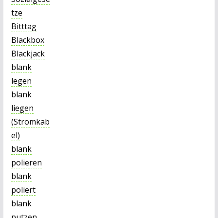
tze
Bitttag
Blackbox
Blackjack
blank
legen
blank
liegen
(Stromkab
el)
blank
polieren
blank
poliert
blank
putzen