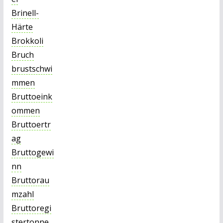
Brinell-
Härte
Brokkoli
Bruch
brustschwi
mmen
Bruttoeink
ommen
Bruttoertr
ag
Bruttogewi
nn
Bruttorau
mzahl
Bruttoregi
stertonne