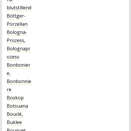
blutstillend
Böttger-
Porzellan
Bologna-
Prozess,
Bolognapr
ozess
Bonbonier
e,
Bonbonnie
re
Boskop
Botsuana
Bouclé,
Buklee
Bouquet,