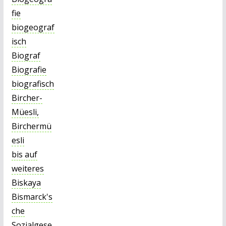
fie
biogeograf
isch
Biograf
Biografie
biografisch
Bircher-
Müesli,
Birchermü
esli
bis auf
weiteres
Biskaya
Bismarck's
che
Sozialgese