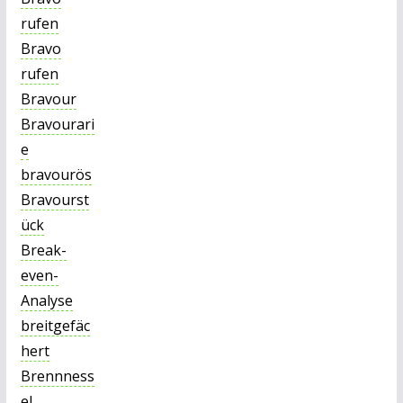
rufen
Bravo
rufen
Bravour
Bravourari
e
bravourös
Bravourst
ück
Break-
even-
Analyse
breitgefäc
hert
Brennness
el