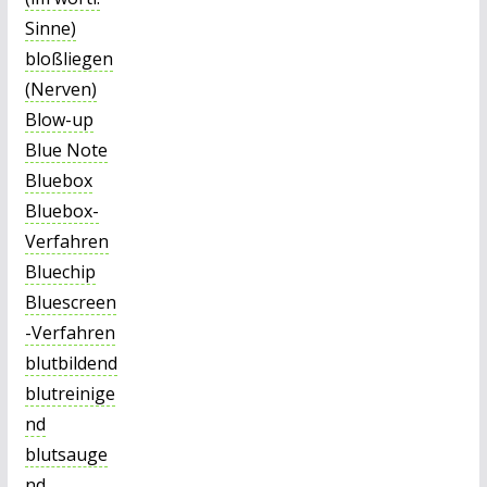
Sinne)
bloßliegen
(Nerven)
Blow-up
Blue Note
Bluebox
Bluebox-
Verfahren
Bluechip
Bluescreen
-Verfahren
blutbildend
blutreinige
nd
blutsauge
nd