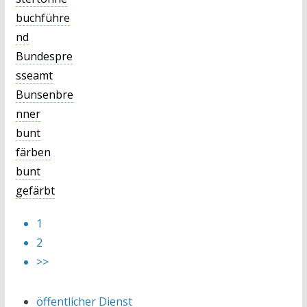
buchführe
nd
Bundespre
sseamt
Bunsenbre
nner
bunt
färben
bunt
gefärbt
1
2
>>
öffentlicher Dienst