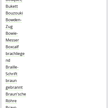
Bukett
Bouzouki
Bowden-
Zug
Bowie-
Messer
Boxcalf
brachliege
nd
Braille-
Schrift
braun
gebrannt
Braun'sche
Röhre
Bravo