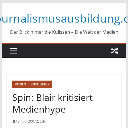
Zum
ournalismusausbildung.
Inhalt
springen
Der Blick hinter die Kulissen – Die Welt der Medien
MEDIEN
SPINDOKTOR
Spin: Blair kritisiert
Medienhype
13. Juni 2007
ddd