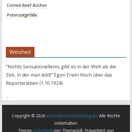
Corned-Beef-Büchse
Potenzialgefälle
Weisheit
"Nichts Sensationelleres gibt es in der Welt als die
Zeit, in der man lebt!" Egon Erwin Kisch über das
Reporterleben (1.10.1924)
…
Copyright © 2026
Journalismusausbildung.de
. Alle Rechte
vorbehalten.
Theme:
ColorMag
von ThemeGrill. Präsentiert von