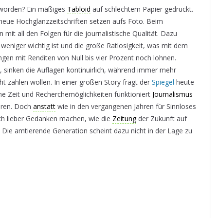
orden? Ein mäßiges
Tabloid
auf schlechtem Papier gedruckt.
eue Hochglanzzeitschriften setzen aufs Foto. Beim
mit all den Folgen für die journalistische Qualität. Dazu
niger wichtig ist und die große Ratlosigkeit, was mit dem
ngen mit Renditen von Null bis vier Prozent noch lohnen.
 sinken die Auflagen kontinuirlich, während immer mehr
ht zahlen wollen. In einer großen Story fragt der
Spiegel
heute
hne Zeit und Recherchemöglichkeiten funktioniert
Journalismus
hören. Doch
anstatt
wie in den vergangenen Jahren für Sinnloses
sich lieber Gedanken machen, wie die
Zeitung
der Zukunft auf
 Die amtierende Generation scheint dazu nicht in der Lage zu