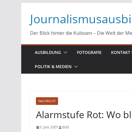
Zum
Journalismusausb
Inhalt
springen
Der Blick hinter die Kulissen – Die Welt der M
AUSBILDUNG
FOTOGRAFIE
KONTAKT 
POLITIK & MEDIEN
NACHRICHT
Alarmstufe Rot: Wo bl
3. Juni 2007
ddd