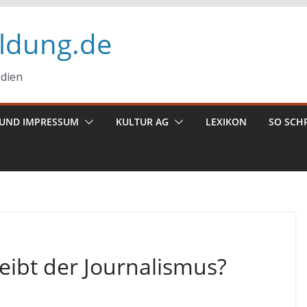
ildung.de
edien
UND IMPRESSUM
KULTUR AG
LEXIKON
SO SCH
eibt der Journalismus?