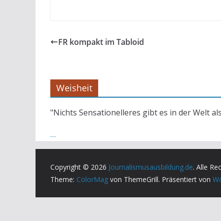
FR kompakt im Tabloid
Weisheit
"Nichts Sensationelleres gibt es in der Welt al
…
Copyright © 2026
Journalismusausbildung.de
. Alle Re
Theme:
ColorMag
von ThemeGrill. Präsentiert von
Wo