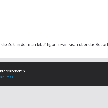
s die Zeit, in der man lebt!" Egon Erwin Kisch über das Repor
chte vorbehalten.
rdPress
.