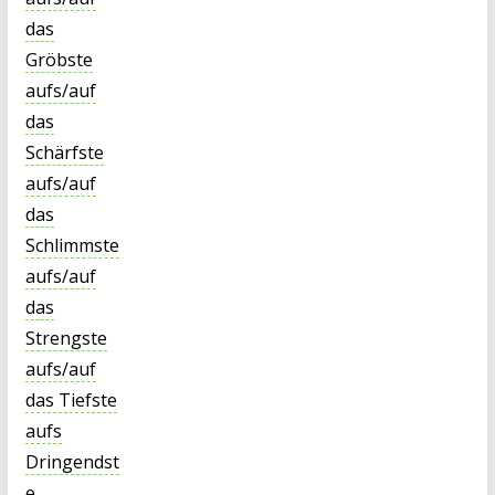
das
Gröbste
aufs/auf
das
Schärfste
aufs/auf
das
Schlimmste
aufs/auf
das
Strengste
aufs/auf
das Tiefste
aufs
Dringendst
e