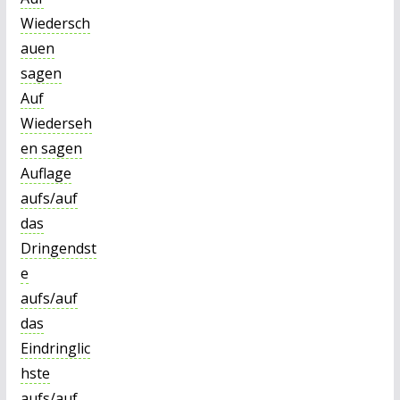
Wiedersch
auen
sagen
Auf
Wiederseh
en sagen
Auflage
aufs/auf
das
Dringendst
e
aufs/auf
das
Eindringlic
hste
aufs/auf