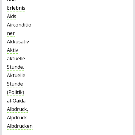
Erlebnis
Aids
Airconditio
ner
Akkusativ
Aktiv
aktuelle
Stunde,
Aktuelle
Stunde
(Politik)
al-Qaida
Albdruck,
Alpdruck
Albdrücken
,