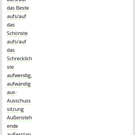
das Beste
aufs/auf
das
Schönste
aufs/auf
das
Schrecklich
ste
aufwendig,
aufwändig
aus-
Ausschuss
sitzung
Außensteh
ende
außerstan