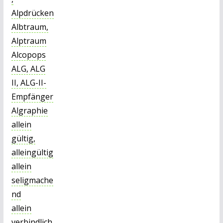
Alpdrücken
Albtraum,
Alptraum
Alcopops
ALG, ALG
II, ALG-II-
Empfänger
Algraphie
allein
gültig,
alleingültig
allein
seligmache
nd
allein
verbindlich