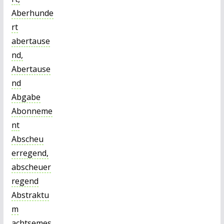
Aberhunde
rt
abertause
nd,
Abertause
nd
Abgabe
Abonneme
nt
Abscheu
erregend,
abscheuer
regend
Abstraktu
m
achtsemes