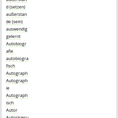
d (setzen)
außerstan
de (sein)
auswendig
gelernt
Autobiogr
afie
autobiogra
fisch
Autograph
Autograph
ie
Autograph
isch
Autor
Autorisieru