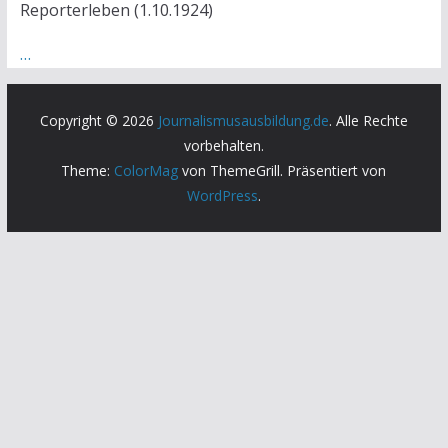
Reporterleben (1.10.1924)
…
Copyright © 2026
Journalismusausbildung.de
. Alle Rechte
vorbehalten.
Theme:
ColorMag
von ThemeGrill. Präsentiert von
WordPress
.