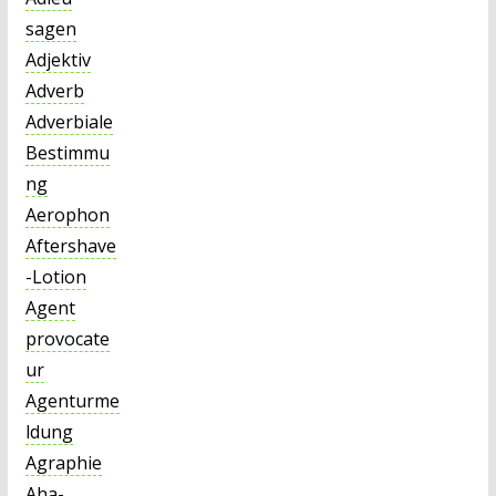
sagen
Adjektiv
Adverb
Adverbiale
Bestimmu
ng
Aerophon
Aftershave
-Lotion
Agent
provocate
ur
Agenturme
ldung
Agraphie
Aha-