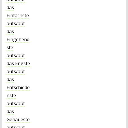
das
Einfachste
aufs/auf
das
Eingehend
ste
aufs/auf
das Engste
aufs/auf
das
Entschiede
nste
aufs/auf
das
Genaueste
aufs/auf