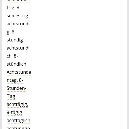
trig, 8-
semestrig
achtstündi
g, 8-
stündig
achtstündli
ch, 8-
stündlich
Achtstunde
ntag, 8-
Stunden-
Tag
achttägig,
8-tägig
achttäglich
achtungge