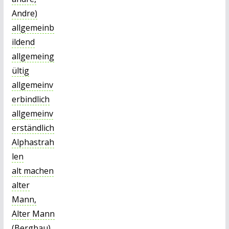
Andre)
allgemeinb
ildend
allgemeing
ültig
allgemeinv
erbindlich
allgemeinv
erständlich
Alphastrah
len
alt machen
alter
Mann,
Alter Mann
(Bergbau)