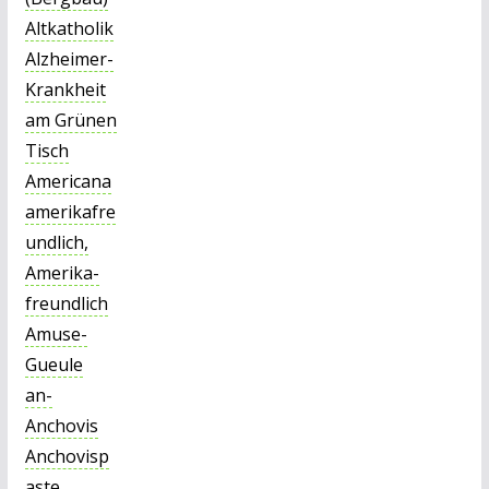
Altkatholik
Alzheimer-
Krankheit
am Grünen
Tisch
Americana
amerikafre
undlich,
Amerika-
freundlich
Amuse-
Gueule
an-
Anchovis
Anchovisp
aste