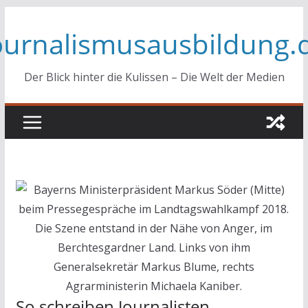
Zum
ournalismusausbildung.
Inhalt
springen
Der Blick hinter die Kulissen – Die Welt der Medien
So schreiben Journalisten