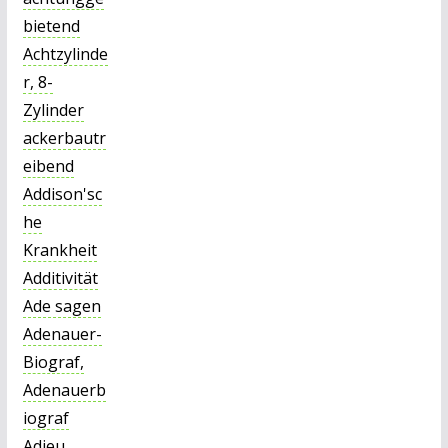
bietend
Achtzylinde
r, 8-
Zylinder
ackerbautr
eibend
Addison'sc
he
Krankheit
Additivität
Ade sagen
Adenauer-
Biograf,
Adenauerb
iograf
Adieu