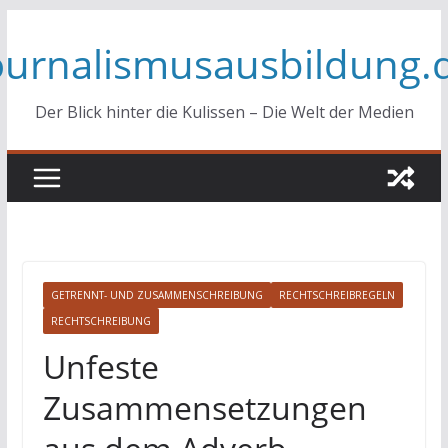
Zum
ournalismusausbildung.
Inhalt
springen
Der Blick hinter die Kulissen – Die Welt der Medien
GETRENNT- UND ZUSAMMENSCHREIBUNG
RECHTSCHREIBREGELN
RECHTSCHREIBUNG
Unfeste
Zusammensetzungen