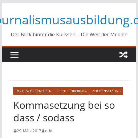
Zum
ournalismusausbildung.
Inhalt
springen
Der Blick hinter die Kulissen – Die Welt der Medien
RECHTSCHREIBREGELN
RECHTSCHREIBUNG
ZEICHENSETZUNG
Kommasetzung bei so
dass / sodass
29. März 2017
ddd