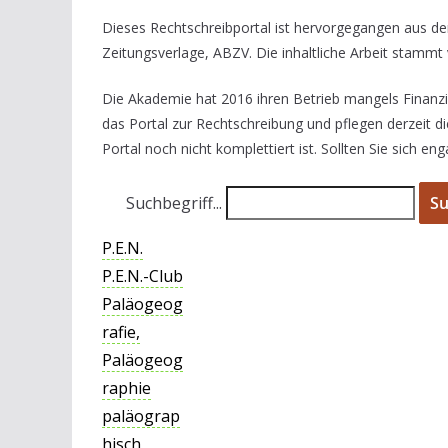
Dieses Rechtschreibportal ist hervorgegangen aus de
Zeitungsverlage, ABZV. Die inhaltliche Arbeit stammt
Die Akademie hat 2016 ihren Betrieb mangels Finanzier
das Portal zur Rechtschreibung und pflegen derzeit di
Portal noch nicht komplettiert ist. Sollten Sie sich e
Suchbegriff...
S
P.E.N.
P.E.N.-Club
Paläogeog
rafie,
Paläogeog
raphie
paläograp
hisch