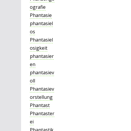
ografie
Phantasie
phantasiel
os
Phantasiel
osigkeit
phantasier
en
phantasiev
oll
Phantasiev
orstellung
Phantast
Phantaster
ei
Phantastik