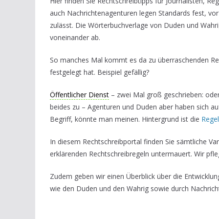
Hier finden Sie Rechtschreibtipps für Journalisten, 
auch Nachrichtenagenturen legen Standards fest, vo
zulässt. Die Wörterbuchverlage von Duden und Wahr
voneinander ab.
So manches Mal kommt es da zu überraschenden Regel
festgelegt hat. Beispiel gefällig?
Öffentlicher Dienst
– zwei Mal groß geschrieben: oder 
beides zu – Agenturen und Duden aber haben sich auf d
Begriff, könnte man meinen. Hintergrund ist die
Regel
In diesem Rechtschreibportal finden Sie sämtliche Va
erklärenden Rechtschreibregeln untermauert. Wir pfl
Zudem geben wir einen Überblick über die Entwicklu
wie den Duden und den Wahrig sowie durch Nachrich