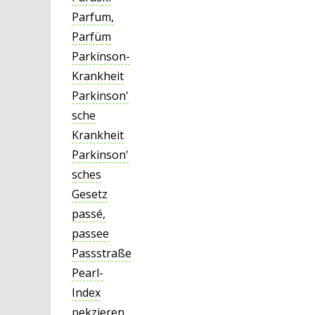
Parfum,
Parfüm
Parkinson-
Krankheit
Parkinson'
sche
Krankheit
Parkinson'
sches
Gesetz
passé,
passee
Passstraße
Pearl-
Index
pekzieren