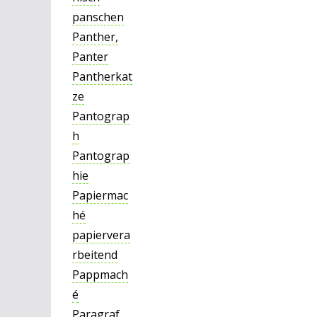
panschen
Panther,
Panter
Pantherkat
ze
Pantograp
h
Pantograp
hie
Papiermac
hé
papiervera
rbeitend
Pappmach
é
Paragraf