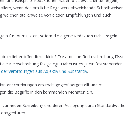
Regeln und Beispiele. Redaktionen haben oft abweichende Regeln,
r allem, wenn das amtliche Regelwerk abweichende Schreibweisen
ig weichen stellenweise von diesen Empfehlungen und auch
n für Journalisten, sofern die eigene Redaktion nicht Regeln
doch lieber öffentlicher klein? Die amtliche Rechtschreibung lässt
ie Kleinschreibung festgelegt. Dabei ist es ja ein feststehender
 der Verbindungen aus Adjektiv und Substantiv
.
riantenschreibungen erstmals gegenübergestellt und mit
egen die Begriffe in den kommenden Monaten ein.
ng zur neuen Schreibung und deren Auslegung durch Standardwerke
tenagenturen.