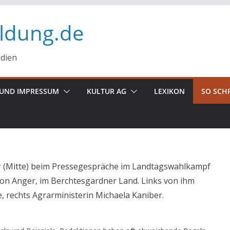
ildung.de
edien
UND IMPRESSUM
KULTUR AG
LEXIKON
SO SCH