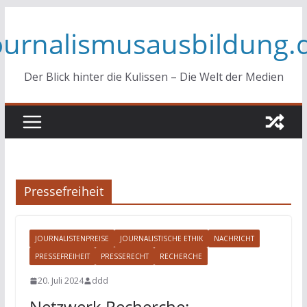
Zum
ournalismusausbildung.
Inhalt
springen
Der Blick hinter die Kulissen – Die Welt der Medien
Pressefreiheit
JOURNALISTENPREISE
JOURNALISTISCHE ETHIK
NACHRICHT
PRESSEFREIHEIT
PRESSERECHT
RECHERCHE
20. Juli 2024
ddd
Netzwerk Recherche: