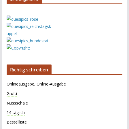
Richtig schreiben
Onlineausgabe, Online-Ausgabe
Grufti
Nussschale
14-täglich
Bestellliste