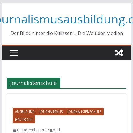
Zum
ournalismusausbildung.
Inhalt
springen
Der Blick hinter die Kulissen – Die Welt der Medien
journalistenschule
AUSBILDUNG
JOURNALISMUS
JOURNALISTENSCHULE
NACHRICHT
19. Dezember 2017
ddd