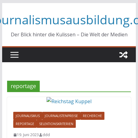
Zum
ournalismusausbildung.
Inhalt
springen
Der Blick hinter die Kulissen – Die Welt der Medien
reportage
JOURNALISMUS
JOURNALISTENPREISE
RECHERCHE
REPORTAGE
SELEKTIONSKRITERIEN
19. Juni 2023
ddd