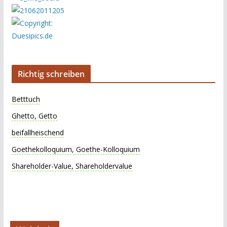
Richtig schreiben
Betttuch
Ghetto, Getto
beifallheischend
Goethekolloquium, Goethe-Kolloquium
Shareholder-Value, Shareholdervalue