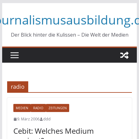
Zum
ournalismusausbildung.
Inhalt
springen
Der Blick hinter die Kulissen – Die Welt der Medien
radio
MEDIEN
RADIO
ZEITUNGEN
9. März 2006
ddd
Cebit: Welches Medium