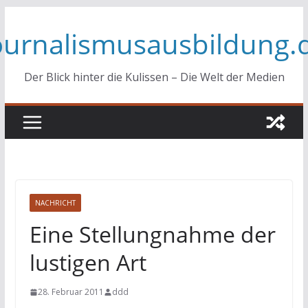
Zum
ournalismusausbildung.
Inhalt
springen
Der Blick hinter die Kulissen – Die Welt der Medien
NACHRICHT
Eine Stellungnahme der
lustigen Art
28. Februar 2011
ddd