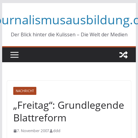
Zum
ournalismusausbildung.
Inhalt
springen
Der Blick hinter die Kulissen – Die Welt der Medien
NACHRICHT
„Freitag“: Grundlegende
Blattreform
7. November 2007
ddd