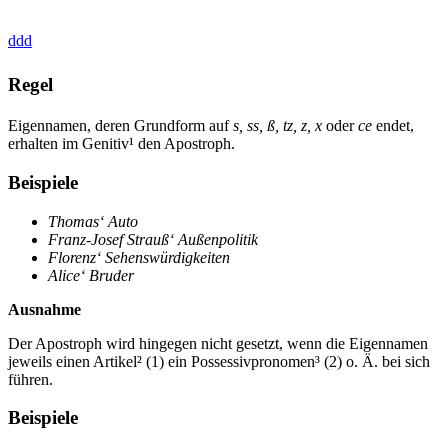
ddd
Regel
Eigennamen, deren Grundform auf
s, ss, ß, tz, z, x
oder
ce
endet,
erhalten im Genitiv¹ den Apostroph.
Beispiele
Thomas‘ Auto
Franz-Josef Strauß‘ Außenpolitik
Florenz‘ Sehenswürdigkeiten
Alice‘ Bruder
Ausnahme
Der Apostroph wird hingegen nicht gesetzt, wenn die Eigennamen
jeweils einen Artikel² (1) ein Possessivpronomen³ (2) o. Ä. bei sich
führen.
Beispiele