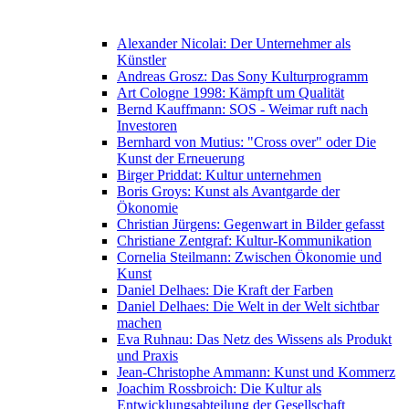
Alexander Nicolai: Der Unternehmer als
Künstler
Andreas Grosz: Das Sony Kulturprogramm
Art Cologne 1998: Kämpft um Qualität
Bernd Kauffmann: SOS - Weimar ruft nach
Investoren
Bernhard von Mutius: "Cross over" oder Die
Kunst der Erneuerung
Birger Priddat: Kultur unternehmen
Boris Groys: Kunst als Avantgarde der
Ökonomie
Christian Jürgens: Gegenwart in Bilder gefasst
Christiane Zentgraf: Kultur-Kommunikation
Cornelia Steilmann: Zwischen Ökonomie und
Kunst
Daniel Delhaes: Die Kraft der Farben
Daniel Delhaes: Die Welt in der Welt sichtbar
machen
Eva Ruhnau: Das Netz des Wissens als Produkt
und Praxis
Jean-Christophe Ammann: Kunst und Kommerz
Joachim Rossbroich: Die Kultur als
Entwicklungsabteilung der Gesellschaft