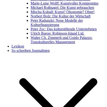
Marie-Luise Wolff: Kunstvoller Kompromiss
Michael Roßnagel: Die Kunst gebrauchen
Mischa Kuball: Kunst? Ökonomie? Ohne!
Norbert Bolz: Die Kultur der Wirtschaft
Peter Radunzki: Neue Modelle der
Kulturfinanzierung
Peter Zec: Das kulturstiftende Unternehmen
Ulrich Baron: Robinson-Island Ltd.
Walter Ch. Zimmerli und Guido Palazzo:
Transkulturelles Management
Lexikon
So schreiben Journalisten