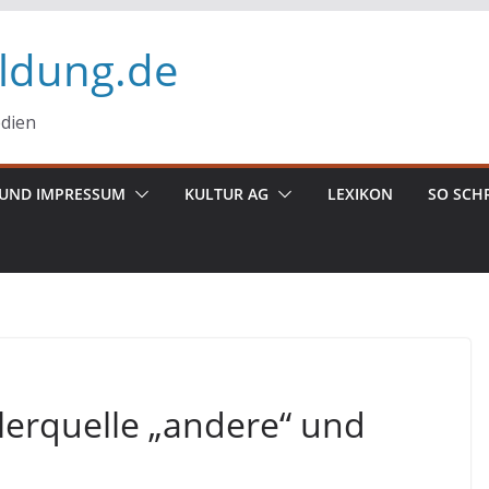
ildung.de
edien
UND IMPRESSUM
KULTUR AG
LEXIKON
SO SCH
lerquelle „andere“ und