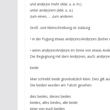
und and(e)re mehr (Abk. u. a. m.)
unter and(e)rem (Abk. u. a.)
zum einen, … zum anderen
Groß- und Kleinschreibung ist zulässig
• in der Fügung etwas and(e)res/And(e)res (bisher 
• wenn and(e)re/And(e)re im Sinne von etwas And
Die Begegnung mit dem And(e)ren, auch: and(e)ren 
beide
Man schreibt beide grundsätzlich klein. Dies gilt au
Die beiden wurden am Tatort gesehen.
dies beides, dieses beides
beides, alles beides, alle beide
einer von euch beiden