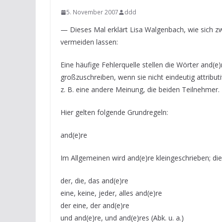
5. November 2007
ddd
— Dieses Mal erklärt Lisa Walgenbach, wie sich zw
vermeiden lassen:
Eine häufige Fehlerquelle stellen die Wörter and(e
großzuschreiben, wenn sie nicht eindeutig attribu
z. B. eine andere Meinung, die beiden Teilnehmer.
Hier gelten folgende Grundregeln:
and(e)re
Im Allgemeinen wird and(e)re kleingeschrieben; dies
der, die, das and(e)re
eine, keine, jeder, alles and(e)re
der eine, der and(e)re
und and(e)re, und and(e)res (Abk. u. a.)