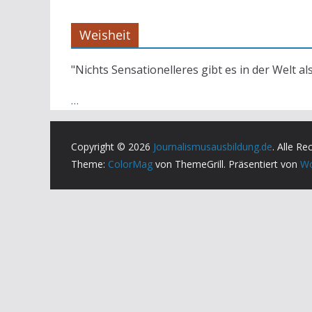
Weisheit
"Nichts Sensationelleres gibt es in der Welt al
…
Copyright © 2026
Journalismusausbildung.de
. Alle Re
Theme:
ColorMag
von ThemeGrill. Präsentiert von
Wo