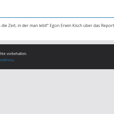
s die Zeit, in der man lebt!" Egon Erwin Kisch über das Repor
chte vorbehalten.
rdPress
.