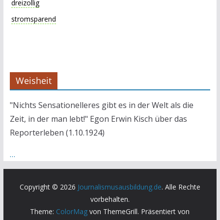
dreizollig
stromsparend
Weisheit
"Nichts Sensationelleres gibt es in der Welt als die
Zeit, in der man lebt!" Egon Erwin Kisch über das
Reporterleben (1.10.1924)
…
Copyright © 2026
Journalismusausbildung.de
. Alle Rechte
vorbehalten.
Theme:
ColorMag
von ThemeGrill. Präsentiert von