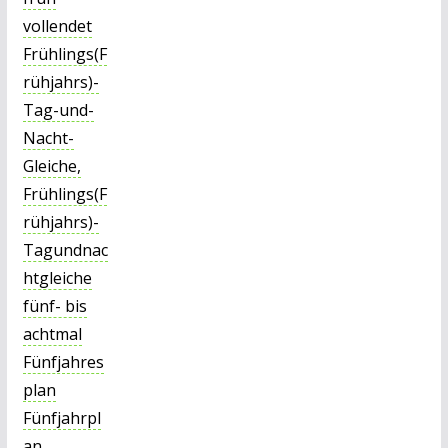
vollendet
Frühlings(F
rühjahrs)-
Tag-und-
Nacht-
Gleiche,
Frühlings(F
rühjahrs)-
Tagundnac
htgleiche
fünf- bis
achtmal
Fünfjahres
plan
Fünfjahrpl
an