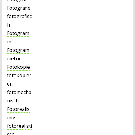
Fotografie
fotografisc
h
Fotogram
m
Fotogram
metrie
Fotokopie
fotokopier
en
fotomecha
nisch
Fotorealis
mus
fotorealisti
sch