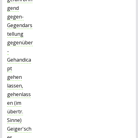
gend
gegen-
Gegendars
tellung
gegenüber
-
Gehandica
pt
gehen
lassen,
gehenlass
en (im
übertr.
Sinne)
Geiger'sch
es