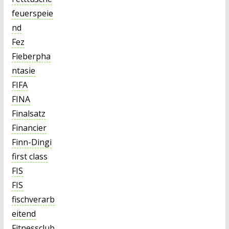
feuerspeie
nd
Fez
Fieberpha
ntasie
FIFA
FINA
Finalsatz
Financier
Finn-Dingi
first class
FIS
FIS
fischverarb
eitend
Fitnessclub