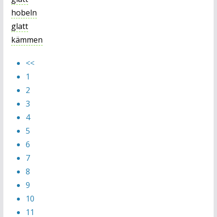
hobeln
glatt
kämmen
<<
1
2
3
4
5
6
7
8
9
10
11