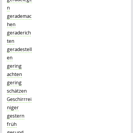
n
gerademac
hen
geraderich
ten
geradestell
en
gering
achten
gering
schätzen
Geschirrrei
niger
gestern
früh
gesund