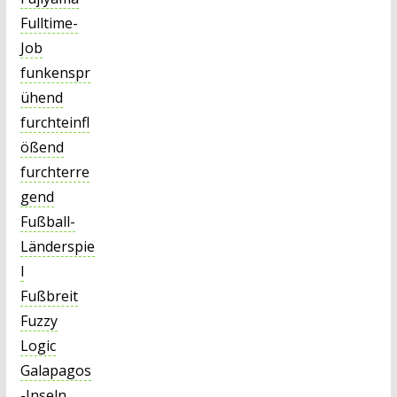
Fulltime-
Job
funkenspr
ühend
furchteinfl
ößend
furchterre
gend
Fußball-
Länderspie
l
Fußbreit
Fuzzy
Logic
Galapagos
-Inseln