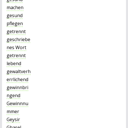
machen
gesund
pflegen
getrennt
geschriebe
nes Wort
getrennt
lebend
gewaltverh
errlichend
gewinnbri
ngend
Gewinnnu
mmer
Geysir
Ghasel