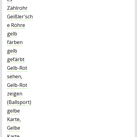
Zählrohr
Geißler'sch
e Röhre
gelb
färben
gelb
gefärbt
Gelb-Rot
sehen,
Gelb-Rot
zeigen
(Ballsport)
gelbe
Karte,
Gelbe
Karte