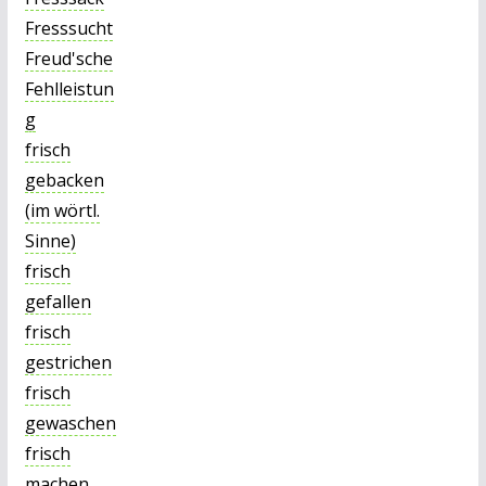
Fresssucht
Freud'sche
Fehlleistun
g
frisch
gebacken
(im wörtl.
Sinne)
frisch
gefallen
frisch
gestrichen
frisch
gewaschen
frisch
machen