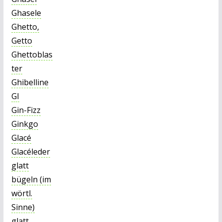
Ghasele
Ghetto,
Getto
Ghettoblas
ter
Ghibelline
GI
Gin-Fizz
Ginkgo
Glacé
Glacéleder
glatt
bügeln (im
wörtl.
Sinne)
glatt