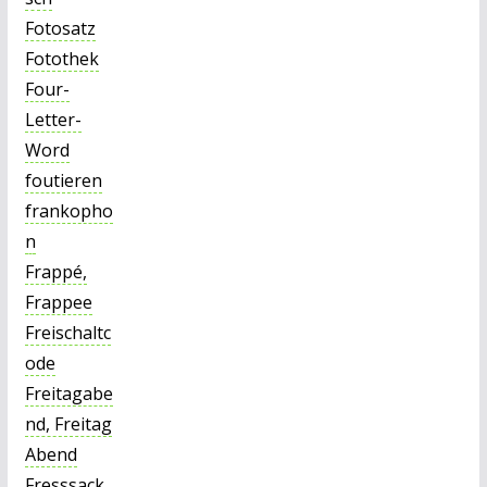
Fotosatz
Fotothek
Four-
Letter-
Word
foutieren
frankopho
n
Frappé,
Frappee
Freischaltc
ode
Freitagabe
nd, Freitag
Abend
Fresssack