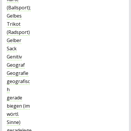
(Ballsport);
Gelbes
Trikot
(Radsport)
Gelber
Sack
Genitiv
Geograf
Geografie
geografisc
h
gerade
biegen (im
wörtl.
Sinne)
geradelege