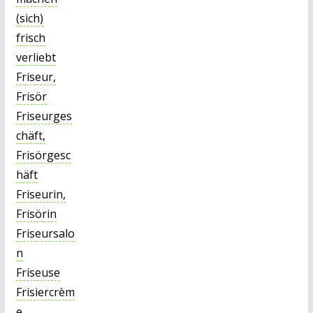
(sich)
frisch
verliebt
Friseur,
Frisör
Friseurges
chäft,
Frisörgesc
häft
Friseurin,
Frisörin
Friseursalo
n
Friseuse
Frisiercrèm
e,