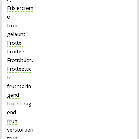
Frisiercrem
e
froh
gelaunt
Frotté,
Frottee
Frottétuch,
Frotteetuc
h
fruchtbrin
gend
fruchttrag
end
früh
verstorben
früh