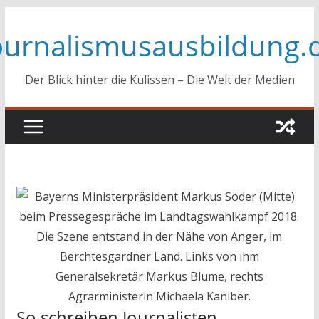
Zum
ournalismusausbildung.
Inhalt
springen
Der Blick hinter die Kulissen – Die Welt der Medien
So schreiben Journalisten