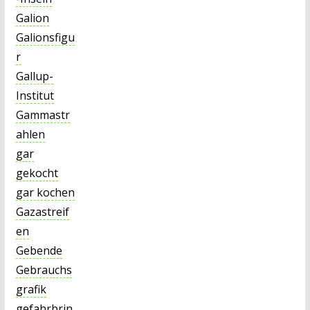
Galion
Galionsfigu
r
Gallup-
Institut
Gammastr
ahlen
gar
gekocht
gar kochen
Gazastreif
en
Gebende
Gebrauchs
grafik
gefahrbrin