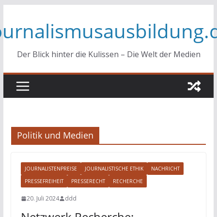
Zum
ournalismusausbildung.
Inhalt
springen
Der Blick hinter die Kulissen – Die Welt der Medien
Politik und Medien
JOURNALISTENPREISE
JOURNALISTISCHE ETHIK
NACHRICHT
PRESSEFREIHEIT
PRESSERECHT
RECHERCHE
20. Juli 2024
ddd
Netzwerk Recherche: