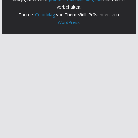
vorbehalten.
Theme:
ColorMag
von ThemeGrill. Präsentiert von
WordPress
.