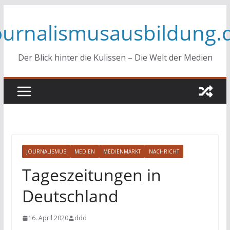
Zum
ournalismusausbildung.
Inhalt
springen
Der Blick hinter die Kulissen – Die Welt der Medien
JOURNALISMUS
MEDIEN
MEDIENMARKT
NACHRICHT
Tageszeitungen in
Deutschland
16. April 2020
ddd