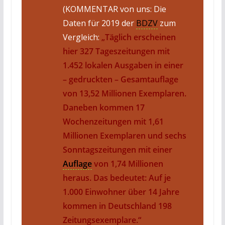
(KOMMENTAR von uns: Die
Daten für 2019 der
BDZV
zum
Vergleich:
„Täglich erscheinen
hier 327 Tageszeitungen mit
1.452 lokalen Ausgaben in einer
– gedruckten – Gesamtauflage
von 13,52 Millionen Exemplaren.
Daneben kommen 17
Wochenzeitungen mit 1,61
Millionen Exemplaren und sechs
Sonntagszeitungen mit einer
Auflage
von 1,74 Millionen
heraus. Das bedeutet: Auf je
1.000 Einwohner über 14 Jahre
kommen in Deutschland 198
Zeitungsexemplare.“