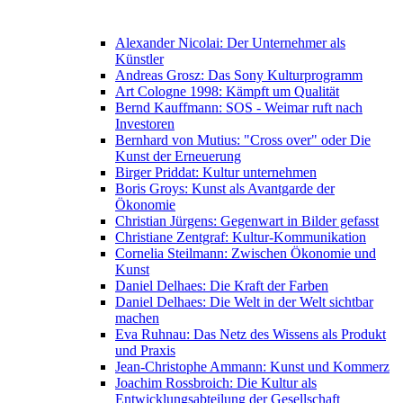
Alexander Nicolai: Der Unternehmer als
Künstler
Andreas Grosz: Das Sony Kulturprogramm
Art Cologne 1998: Kämpft um Qualität
Bernd Kauffmann: SOS - Weimar ruft nach
Investoren
Bernhard von Mutius: "Cross over" oder Die
Kunst der Erneuerung
Birger Priddat: Kultur unternehmen
Boris Groys: Kunst als Avantgarde der
Ökonomie
Christian Jürgens: Gegenwart in Bilder gefasst
Christiane Zentgraf: Kultur-Kommunikation
Cornelia Steilmann: Zwischen Ökonomie und
Kunst
Daniel Delhaes: Die Kraft der Farben
Daniel Delhaes: Die Welt in der Welt sichtbar
machen
Eva Ruhnau: Das Netz des Wissens als Produkt
und Praxis
Jean-Christophe Ammann: Kunst und Kommerz
Joachim Rossbroich: Die Kultur als
Entwicklungsabteilung der Gesellschaft