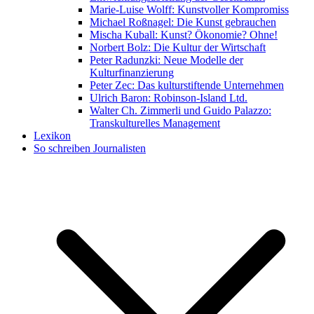
Marie-Luise Wolff: Kunstvoller Kompromiss
Michael Roßnagel: Die Kunst gebrauchen
Mischa Kuball: Kunst? Ökonomie? Ohne!
Norbert Bolz: Die Kultur der Wirtschaft
Peter Radunzki: Neue Modelle der
Kulturfinanzierung
Peter Zec: Das kulturstiftende Unternehmen
Ulrich Baron: Robinson-Island Ltd.
Walter Ch. Zimmerli und Guido Palazzo:
Transkulturelles Management
Lexikon
So schreiben Journalisten