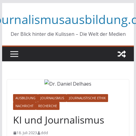
Zum
ournalismusausbildung.
Inhalt
springen
Der Blick hinter die Kulissen – Die Welt der Medien
AUSBILDUNG
JOURNALISMUS
JOURNALISTISCHE ETHIK
NACHRICHT
RECHERCHE
KI und Journalismus
18. Juli 2023
ddd