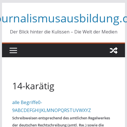
Zum
ournalismusausbildung.
Inhalt
springen
Der Blick hinter die Kulissen – Die Welt der Medien
14-karätig
alle Begriffe
0-
9
A
B
C
D
E
F
G
H
I
J
K
L
M
N
O
P
Q
R
S
T
U
V
W
X
Y
Z
Schreibweisen entsprechend des amtlichen Regelwerkes
der deutschen Rechtschreibung (amtl. Rw.) sowie die