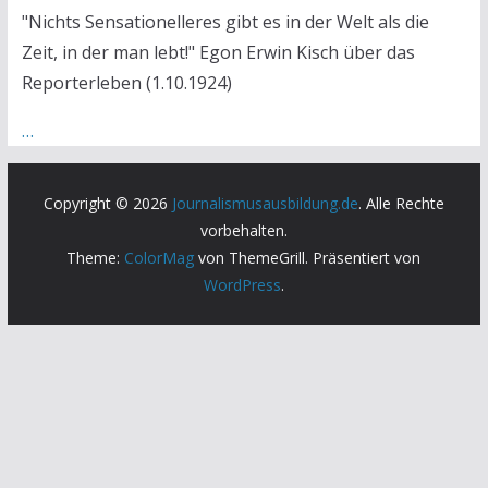
"Nichts Sensationelleres gibt es in der Welt als die
Zeit, in der man lebt!" Egon Erwin Kisch über das
Reporterleben (1.10.1924)
…
Copyright © 2026
Journalismusausbildung.de
. Alle Rechte
vorbehalten.
Theme:
ColorMag
von ThemeGrill. Präsentiert von
WordPress
.