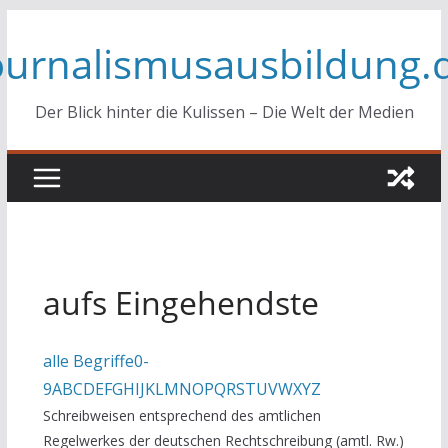
Zum
ournalismusausbildung.
Inhalt
springen
Der Blick hinter die Kulissen – Die Welt der Medien
aufs Eingehendste
alle Begriffe
0-
9
A
B
C
D
E
F
G
H
I
J
K
L
M
N
O
P
Q
R
S
T
U
V
W
X
Y
Z
Schreibweisen entsprechend des amtlichen
Regelwerkes der deutschen Rechtschreibung (amtl. Rw.)