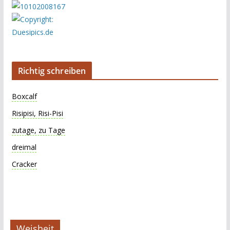
Richtig schreiben
Boxcalf
Risipisi, Risi-Pisi
zutage, zu Tage
dreimal
Cracker
Weisheit