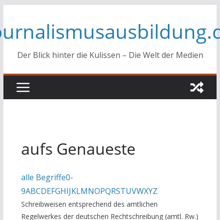
Zum
ournalismusausbildung.
Inhalt
springen
Der Blick hinter die Kulissen – Die Welt der Medien
aufs Genaueste
alle Begriffe
0-
9
A
B
C
D
E
F
G
H
I
J
K
L
M
N
O
P
Q
R
S
T
U
V
W
X
Y
Z
Schreibweisen entsprechend des amtlichen
Regelwerkes der deutschen Rechtschreibung (amtl. Rw.)