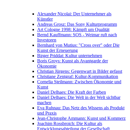
Alexander Nicolai: Der Unternehmer als
Künstler
Andreas Grosz: Das Sony Kulturprogramm
Art Cologne 1998: Kämpft um Qualität
Bernd Kauffmann: SOS - Weimar ruft nach
Investoren
Bernhard von Mutius: "Cross over" oder Die
Kunst der Erneuerung
Birger Priddat: Kultur unternehmen
Boris Groys: Kunst als Avantgarde der
Ökonomie
Christian Jürgens: Gegenwart in Bilder gefasst
Christiane Zentgraf: Kultur-Kommunikation
Cornelia Steilmann: Zwischen Ökonomie und
Kunst
Daniel Delhaes: Die Kraft der Farben
Daniel Delhaes: Die Welt in der Welt sichtbar
machen
Eva Ruhnau: Das Netz des Wissens als Produkt
und Praxis
Jean-Christophe Ammann: Kunst und Kommerz
Joachim Rossbroich: Die Kultur als
Entwicklungsabteilung der Gesellschaft