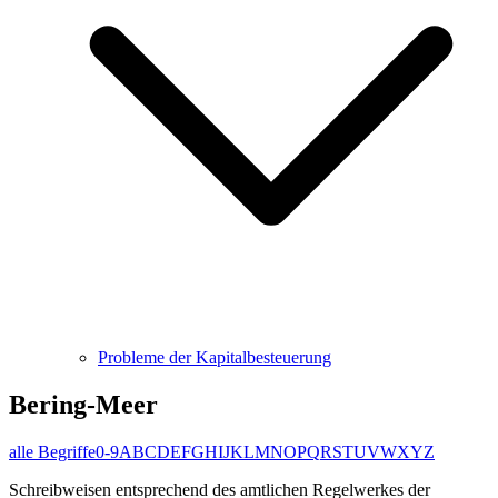
Probleme der Kapitalbesteuerung
Bering-Meer
alle Begriffe
0-9
A
B
C
D
E
F
G
H
I
J
K
L
M
N
O
P
Q
R
S
T
U
V
W
X
Y
Z
Schreibweisen entsprechend des amtlichen Regelwerkes der