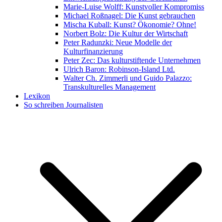
Marie-Luise Wolff: Kunstvoller Kompromiss
Michael Roßnagel: Die Kunst gebrauchen
Mischa Kuball: Kunst? Ökonomie? Ohne!
Norbert Bolz: Die Kultur der Wirtschaft
Peter Radunzki: Neue Modelle der
Kulturfinanzierung
Peter Zec: Das kulturstiftende Unternehmen
Ulrich Baron: Robinson-Island Ltd.
Walter Ch. Zimmerli und Guido Palazzo:
Transkulturelles Management
Lexikon
So schreiben Journalisten