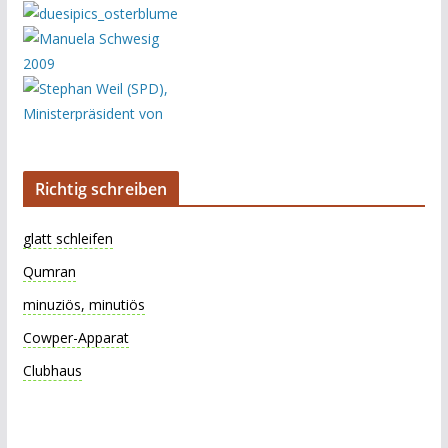
Richtig schreiben
glatt schleifen
Qumran
minuziös, minutiös
Cowper-Apparat
Clubhaus