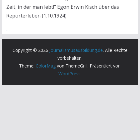
Zeit, in der man lebt!" Egon Erwin Kisch über das
Reporterleben (1.10.1924)
…
Copyright © 2026
Journalismusausbildung.de
. Alle Rechte
vorbehalten.
Theme:
ColorMag
von ThemeGrill. Präsentiert von
WordPress
.