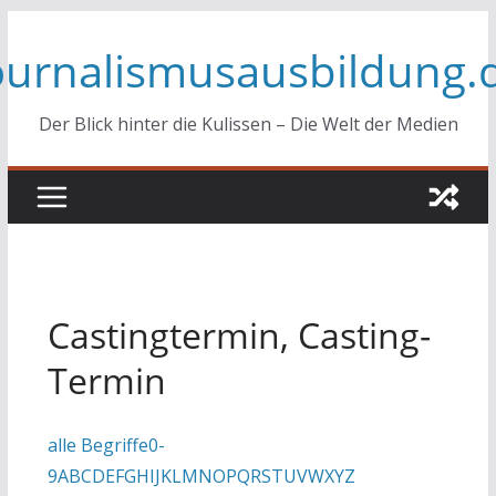
Zum
ournalismusausbildung.
Inhalt
springen
Der Blick hinter die Kulissen – Die Welt der Medien
Castingtermin, Casting-
Termin
alle Begriffe
0-
9
A
B
C
D
E
F
G
H
I
J
K
L
M
N
O
P
Q
R
S
T
U
V
W
X
Y
Z