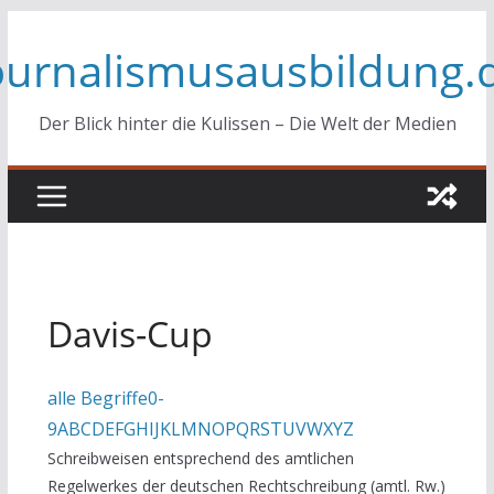
Zum
ournalismusausbildung.
Inhalt
springen
Der Blick hinter die Kulissen – Die Welt der Medien
Davis-Cup
alle Begriffe
0-
9
A
B
C
D
E
F
G
H
I
J
K
L
M
N
O
P
Q
R
S
T
U
V
W
X
Y
Z
Schreibweisen entsprechend des amtlichen
Regelwerkes der deutschen Rechtschreibung (amtl. Rw.)