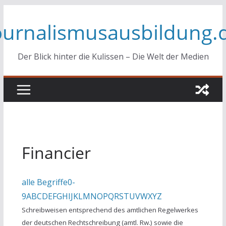
Zum
ournalismusausbildung.
Inhalt
springen
Der Blick hinter die Kulissen – Die Welt der Medien
Financier
alle Begriffe
0-
9
A
B
C
D
E
F
G
H
I
J
K
L
M
N
O
P
Q
R
S
T
U
V
W
X
Y
Z
Schreibweisen entsprechend des amtlichen Regelwerkes
der deutschen Rechtschreibung (amtl. Rw.) sowie die