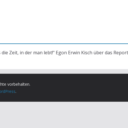
s die Zeit, in der man lebt!" Egon Erwin Kisch über das Repor
chte vorbehalten.
rdPress
.