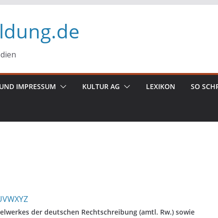
ildung.de
edien
UND IMPRESSUM
KULTUR AG
LEXIKON
SO SCH
U
V
W
X
Y
Z
elwerkes der deutschen Rechtschreibung (amtl. Rw.) sowie