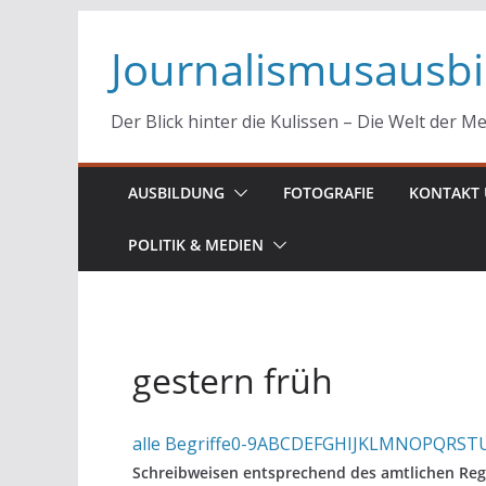
Zum
Journalismusausb
Inhalt
springen
Der Blick hinter die Kulissen – Die Welt der M
AUSBILDUNG
FOTOGRAFIE
KONTAKT 
POLITIK & MEDIEN
gestern früh
alle Begriffe
0-9
A
B
C
D
E
F
G
H
I
J
K
L
M
N
O
P
Q
R
S
T
Schreibweisen entsprechend des amtlichen Reg