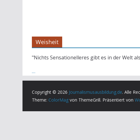
Weisheit
"Nichts Sensationelleres gibt es in der Welt al
…
Copyright © 2026
Journalismusausbildung.de
. Alle Re
Theme:
ColorMag
von ThemeGrill. Präsentiert von
Wo