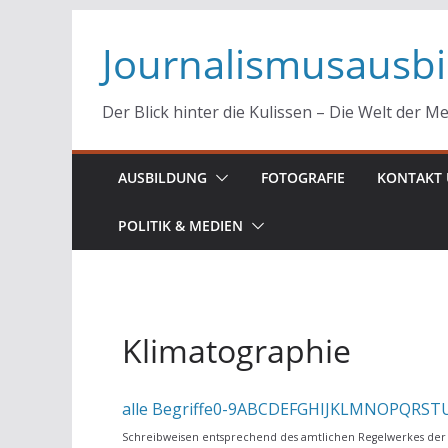
Zum
Journalismusausb
Inhalt
springen
Der Blick hinter die Kulissen – Die Welt der M
AUSBILDUNG
FOTOGRAFIE
KONTAKT 
POLITIK & MEDIEN
Klimatographie
alle Begriffe
0-9
A
B
C
D
E
F
G
H
I
J
K
L
M
N
O
P
Q
R
S
T
Schreibweisen entsprechend des amtlichen Regelwerkes der 