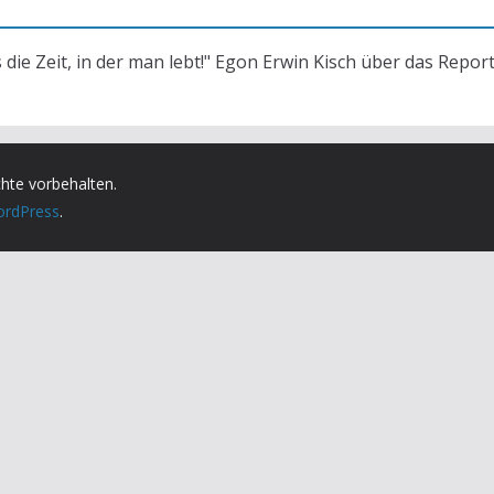
s die Zeit, in der man lebt!" Egon Erwin Kisch über das Repor
chte vorbehalten.
rdPress
.