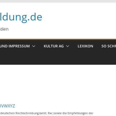
ildung.de
edien
UND IMPRESSUM
KULTUR AG
LEXIKON
SO SCH
U
V
W
X
Y
Z
deutschen Rechtschreibung (amtl. Rw.) sowie die Empfehlungen der