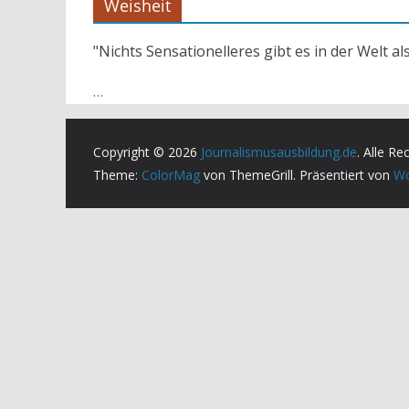
Weisheit
"Nichts Sensationelleres gibt es in der Welt al
…
Copyright © 2026
Journalismusausbildung.de
. Alle Re
Theme:
ColorMag
von ThemeGrill. Präsentiert von
Wo