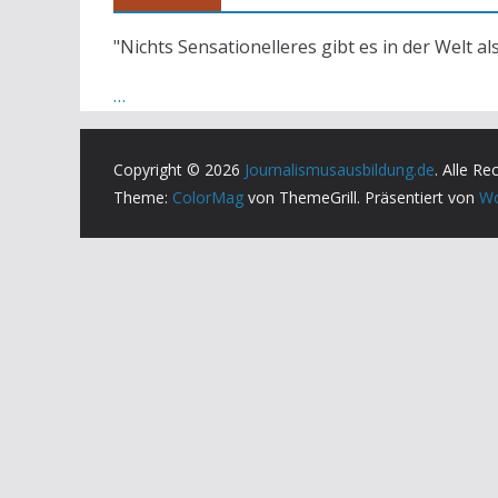
"Nichts Sensationelleres gibt es in der Welt al
…
Copyright © 2026
Journalismusausbildung.de
. Alle Re
Theme:
ColorMag
von ThemeGrill. Präsentiert von
Wo