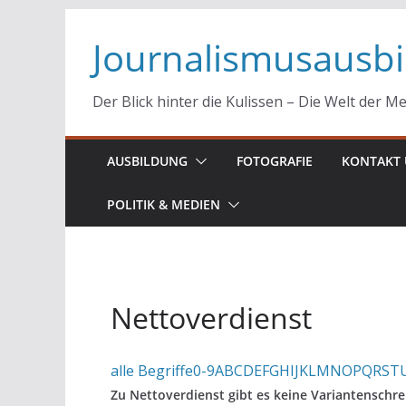
Zum
Journalismusausb
Inhalt
springen
Der Blick hinter die Kulissen – Die Welt der M
AUSBILDUNG
FOTOGRAFIE
KONTAKT 
POLITIK & MEDIEN
Nettoverdienst
alle Begriffe
0-9
A
B
C
D
E
F
G
H
I
J
K
L
M
N
O
P
Q
R
S
T
Zu Nettoverdienst gibt es keine Variantenschr