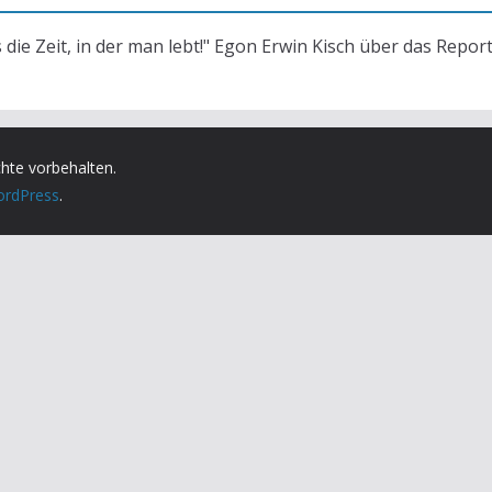
s die Zeit, in der man lebt!" Egon Erwin Kisch über das Repor
chte vorbehalten.
rdPress
.