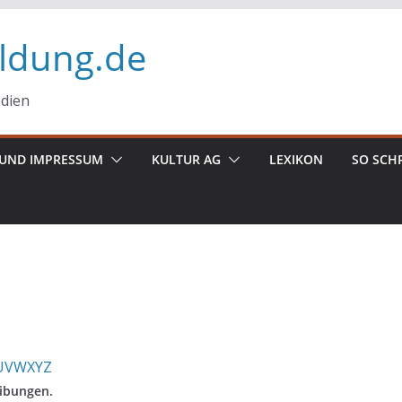
ildung.de
edien
UND IMPRESSUM
KULTUR AG
LEXIKON
SO SCH
U
V
W
X
Y
Z
eibungen.