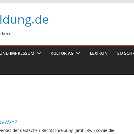
ildung.de
edien
UND IMPRESSUM
KULTUR AG
LEXIKON
SO SCH
U
V
W
X
Y
Z
erkes der deutschen Rechtschreibung (amtl. Rw.) sowie die