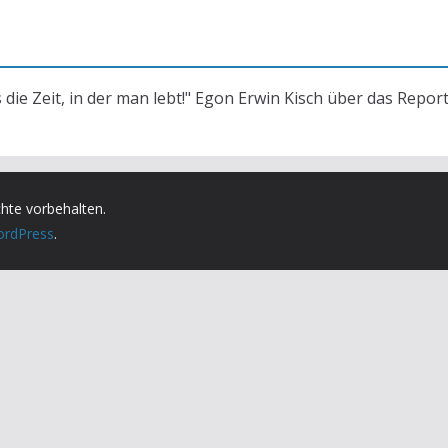
s die Zeit, in der man lebt!" Egon Erwin Kisch über das Repor
chte vorbehalten.
rdPress
.