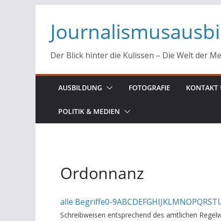
Zum
Journalismusausb
Inhalt
springen
Der Blick hinter die Kulissen – Die Welt der M
AUSBILDUNG
FOTOGRAFIE
KONTAKT 
POLITIK & MEDIEN
Ordonnanz
alle Begriffe
0-9
A
B
C
D
E
F
G
H
I
J
K
L
M
N
O
P
Q
R
S
T
Schreibweisen entsprechend des amtlichen Regelw