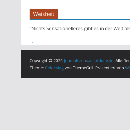
Weisheit
"Nichts Sensationelleres gibt es in der Welt al
…
Copyright © 2026
Journalismusausbildung.de
. Alle Re
Theme:
ColorMag
von ThemeGrill. Präsentiert von
Wo