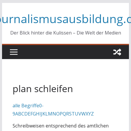
Zum
ournalismusausbildung.
Inhalt
springen
Der Blick hinter die Kulissen – Die Welt der Medien
plan schleifen
alle Begriffe
0-
9
A
B
C
D
E
F
G
H
I
J
K
L
M
N
O
P
Q
R
S
T
U
V
W
X
Y
Z
Schreibweisen entsprechend des amtlichen