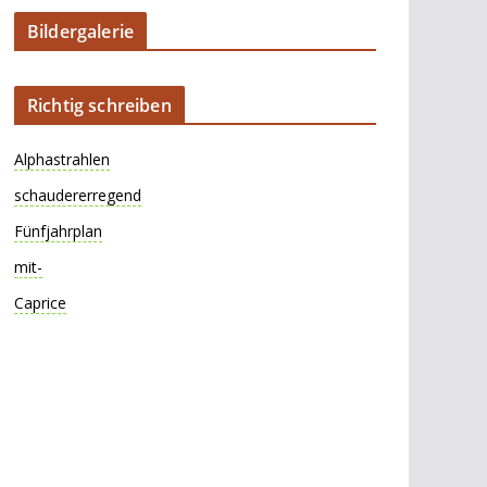
Bildergalerie
Richtig schreiben
Alphastrahlen
schaudererregend
Fünfjahrplan
mit-
Caprice