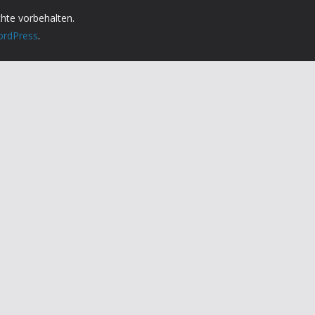
chte vorbehalten.
rdPress
.