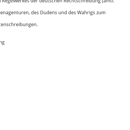
 Regelwerkes der deutschen Rechtschreibung (amtl.
htenagenturen, des Dudens und des Wahrigs zum
tenschreibungen.
ung