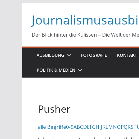
Zum
Journalismusausb
Inhalt
springen
Der Blick hinter die Kulissen – Die Welt der M
AUSBILDUNG
FOTOGRAFIE
KONTAKT 
POLITIK & MEDIEN
Pusher
alle Begriffe
0-9
A
B
C
D
E
F
G
H
I
J
K
L
M
N
O
P
Q
R
S
T