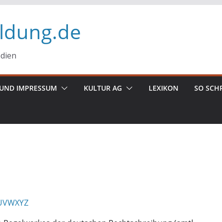
ildung.de
edien
UND IMPRESSUM
KULTUR AG
LEXIKON
SO SCH
U
V
W
X
Y
Z