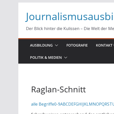
Zum
Journalismusausb
Inhalt
springen
Der Blick hinter die Kulissen – Die Welt der M
AUSBILDUNG
FOTOGRAFIE
KONTAKT 
POLITIK & MEDIEN
Raglan-Schnitt
alle Begriffe
0-9
A
B
C
D
E
F
G
H
I
J
K
L
M
N
O
P
Q
R
S
T