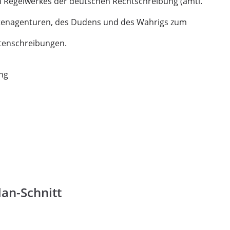
 Regelwerkes der deutschen Rechtschreibung (amtl.
htenagenturen, des Dudens und des Wahrigs zum
tenschreibungen.
ung
lan-Schnitt