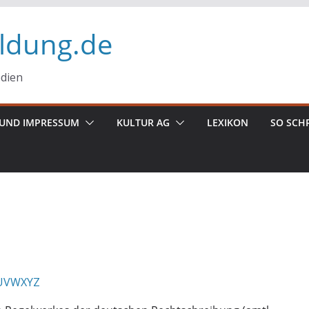
ildung.de
edien
UND IMPRESSUM
KULTUR AG
LEXIKON
SO SCH
U
V
W
X
Y
Z