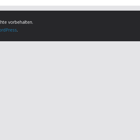
chte vorbehalten.
rdPress
.