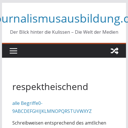
Zum
ournalismusausbildung.
Inhalt
springen
Der Blick hinter die Kulissen – Die Welt der Medien
respektheischend
alle Begriffe
0-
9
A
B
C
D
E
F
G
H
I
J
K
L
M
N
O
P
Q
R
S
T
U
V
W
X
Y
Z
Schreibweisen entsprechend des amtlichen