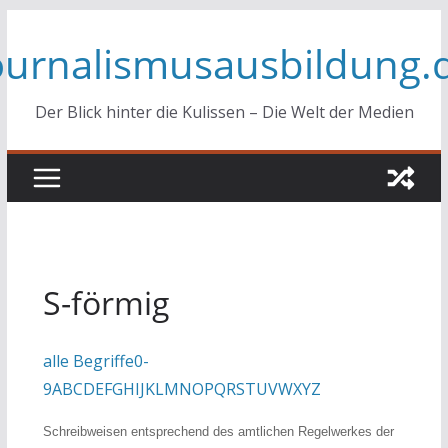
Zum
ournalismusausbildung.
Inhalt
springen
Der Blick hinter die Kulissen – Die Welt der Medien
S-förmig
alle Begriffe
0-
9
A
B
C
D
E
F
G
H
I
J
K
L
M
N
O
P
Q
R
S
T
U
V
W
X
Y
Z
Schreibweisen entsprechend des amtlichen Regelwerkes der