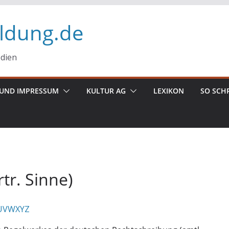
ildung.de
edien
UND IMPRESSUM
KULTUR AG
LEXIKON
SO SCH
tr. Sinne)
U
V
W
X
Y
Z