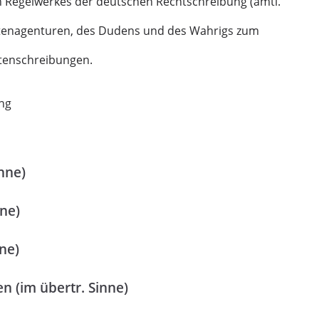
 Regelwerkes der deutschen Rechtschreibung (amtl.
htenagenturen, des Dudens und des Wahrigs zum
tenschreibungen.
ung
nne)
nne)
ne)
n (im übertr. Sinne)