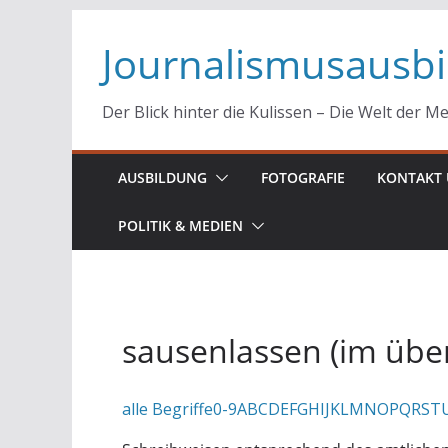
Zum
Journalismusausb
Inhalt
springen
Der Blick hinter die Kulissen – Die Welt der M
AUSBILDUNG
FOTOGRAFIE
KONTAKT 
POLITIK & MEDIEN
sausenlassen (im über
alle Begriffe
0-9
A
B
C
D
E
F
G
H
I
J
K
L
M
N
O
P
Q
R
S
T