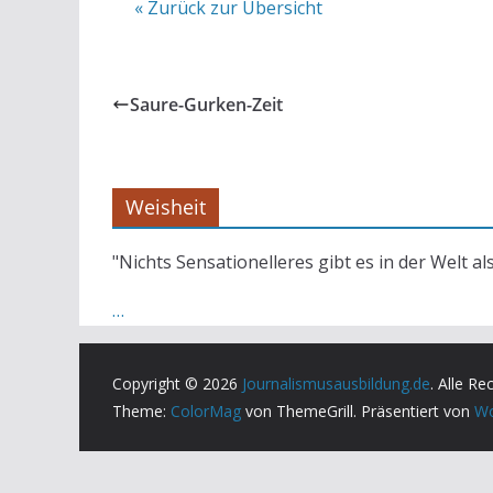
« Zurück zur Übersicht
Saure-Gurken-Zeit
Weisheit
"Nichts Sensationelleres gibt es in der Welt al
…
Copyright © 2026
Journalismusausbildung.de
. Alle Re
Theme:
ColorMag
von ThemeGrill. Präsentiert von
Wo