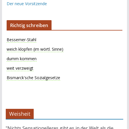
Richtig schreiben
Bessemer-Stahl
weich klopfen (im wörtl. Sinne)
dumm kommen
weit verzweigt
Bismarck'sche Sozialgesetze
Weisheit
"Nichts Sensationelleres gibt es in der Welt als die