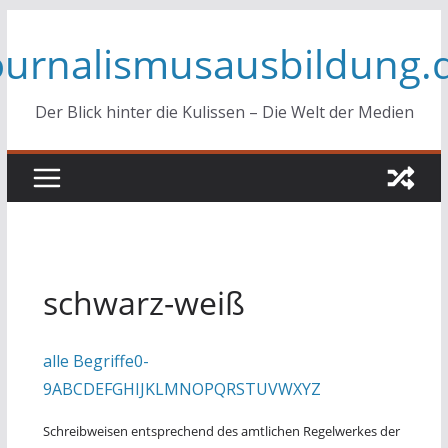
Zum
ournalismusausbildung.
Inhalt
springen
Der Blick hinter die Kulissen – Die Welt der Medien
schwarz-weiß
alle Begriffe
0-
9
A
B
C
D
E
F
G
H
I
J
K
L
M
N
O
P
Q
R
S
T
U
V
W
X
Y
Z
Schreibweisen entsprechend des amtlichen Regelwerkes der