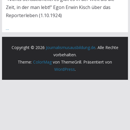
Zeit, in der man lebt!" Egon Erwin Kisch über das
Reporterleben (1.10.1924)
…
Copyright © 2026
Journalismusausbildung.de
. Alle Rechte
vorbehalten.
Theme:
ColorMag
von ThemeGrill. Präsentiert von
WordPress
.