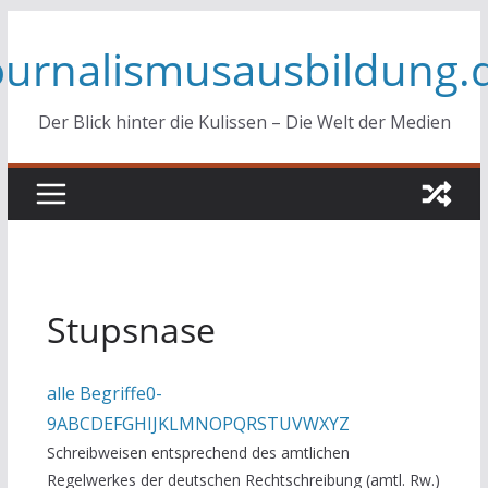
Zum
ournalismusausbildung.
Inhalt
springen
Der Blick hinter die Kulissen – Die Welt der Medien
Stupsnase
alle Begriffe
0-
9
A
B
C
D
E
F
G
H
I
J
K
L
M
N
O
P
Q
R
S
T
U
V
W
X
Y
Z
Schreibweisen entsprechend des amtlichen
Regelwerkes der deutschen Rechtschreibung (amtl. Rw.)