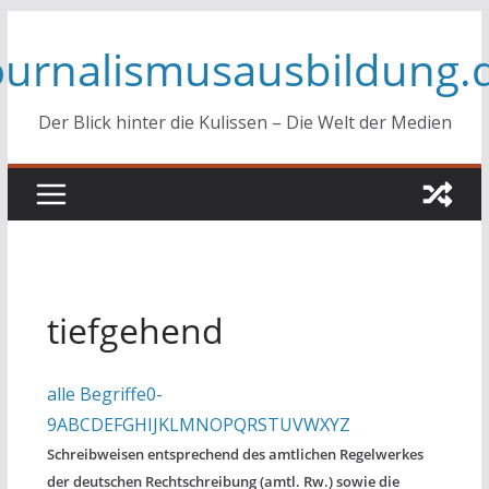
Zum
ournalismusausbildung.
Inhalt
springen
Der Blick hinter die Kulissen – Die Welt der Medien
tiefgehend
alle Begriffe
0-
9
A
B
C
D
E
F
G
H
I
J
K
L
M
N
O
P
Q
R
S
T
U
V
W
X
Y
Z
Schreibweisen entsprechend des amtlichen Regelwerkes
der deutschen Rechtschreibung (amtl. Rw.) sowie die