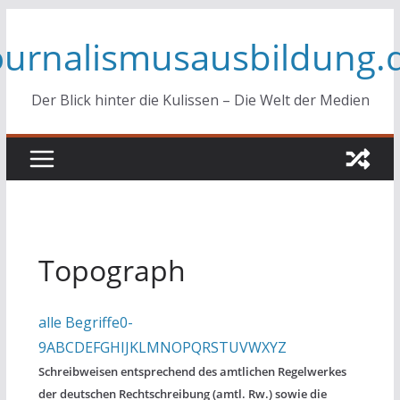
Zum
ournalismusausbildung.
Inhalt
springen
Der Blick hinter die Kulissen – Die Welt der Medien
Topograph
alle Begriffe
0-
9
A
B
C
D
E
F
G
H
I
J
K
L
M
N
O
P
Q
R
S
T
U
V
W
X
Y
Z
Schreibweisen entsprechend des amtlichen Regelwerkes
der deutschen Rechtschreibung (amtl. Rw.) sowie die